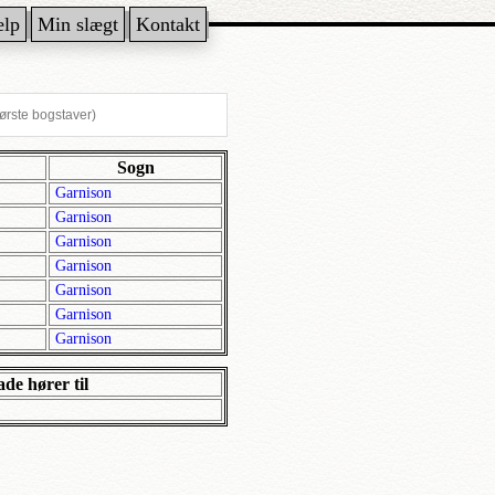
ælp
Min slægt
Kontakt
Sogn
Garnison
Garnison
Garnison
Garnison
Garnison
Garnison
Garnison
de hører til