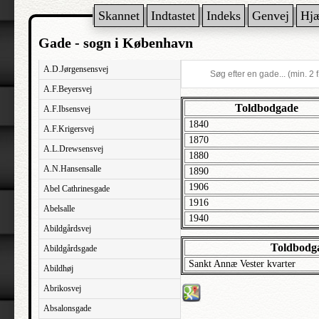
Skannet
Indtastet
Indeks
Genvej
Hj
Gade - sogn i København
A.D.Jørgensensvej
A.F.Beyersvej
Toldbodgade
A.F.Ibsensvej
1840
A.F.Krigersvej
1870
A.L.Drewsensvej
1880
A.N.Hansensalle
1890
1906
Abel Cathrinesgade
1916
Abelsalle
1940
Abildgårdsvej
Toldbodga
Abildgårdsgade
Sankt Annæ Vester kvarter
Abildhøj
Abrikosvej
Absalonsgade