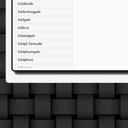
Achillesalle
Adelersborggade
Adelgade
Adilsvej
Admiralgade
Adolph Steensalle
Adolphsensgade
Adolphsvej
Adriansvej
Aftenbakken
Agavevej
Agerlandsvej
Agermosen
Agerskovvej
Agersøgade
Agertoften