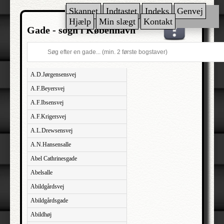
Skannet
Indtastet
Indeks
Genvej
Hjælp
Min slægt
Kontakt
Gade - sogn i København
A.D.Jørgensensvej
A.F.Beyersvej
A.F.Ibsensvej
A.F.Krigersvej
A.L.Drewsensvej
A.N.Hansensalle
Abel Cathrinesgade
Abelsalle
Abildgårdsvej
Abildgårdsgade
Abildhøj