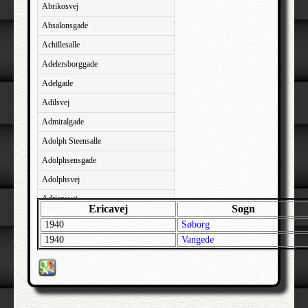
Abrikosvej
Absalonsgade
Achillesalle
Adelersborggade
Adelgade
Adilsvej
Admiralgade
Adolph Steensalle
Adolphsensgade
Adolphsvej
Adriansvej
Ericavej
Sogn
Aftenbakken
1940
Søborg
Agavevej
1940
Vangede
Agerlandsvej
Agermosen
Agerskovvej