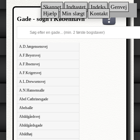
Skannet
Indtastet
Indeks
Genvej
Hjælp
Min slægt
Kontakt
Gade - sogn i København
A.D.Jørgensensvej
A.F.Beyersvej
A.F.Ibsensvej
A.F.Krigersvej
A.L.Drewsensvej
A.N.Hansensalle
Abel Cathrinesgade
Abelsalle
Abildgårdsvej
Abildgårdsgade
Abildhøj