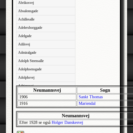
Abrikosvej
Absalonsgade
Achillesalle
Adelersborggade
Adelgade
Adilsvej
Admiralgade
Adolph Steensalle
Adolphsensgade
Adolphsvej
Adriansvej
Neumannsvej
Sogn
Aftenbakken
1906
Sankt Thomas
Agavevej
1916
Mariendal
Agerlandsvej
Neumannsvej
Agermosen
Efter 1928 se også
Holger Danskesvej
Agerskovvej