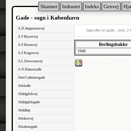
Skannet
Indtastet
Indeks
Genvej
Hj
Gade - sogn i København
A.D.Jørgensensvej
A.F.Beyersvej
Berlingsbakke
A.F.Ibsensvej
1940
A.F.Krigersvej
A.L.Drewsensvej
A.N.Hansensalle
Abel Cathrinesgade
Abelsalle
Abildgårdsvej
Abildgårdsgade
Abildhøj
Abrikosvej
Absalonsgade