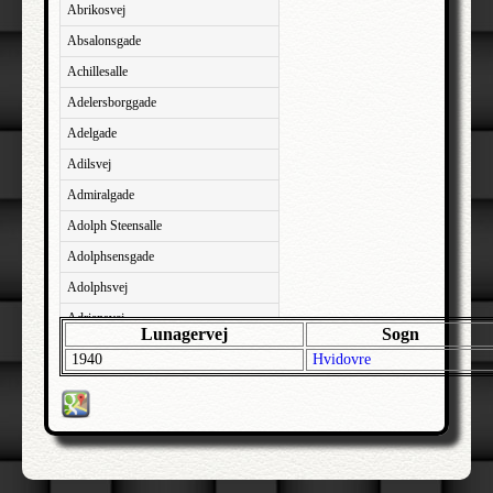
Abrikosvej
Absalonsgade
Achillesalle
Adelersborggade
Adelgade
Adilsvej
Admiralgade
Adolph Steensalle
Adolphsensgade
Adolphsvej
Adriansvej
Lunagervej
Sogn
Aftenbakken
1940
Hvidovre
Agavevej
Agerlandsvej
Agermosen
Agerskovvej