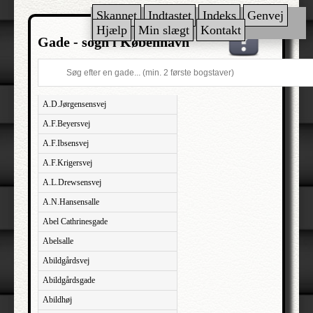
Skannet
Indtastet
Indeks
Genvej
Hjælp
Min slægt
Kontakt
Gade - sogn i København
A.D.Jørgensensvej
A.F.Beyersvej
A.F.Ibsensvej
A.F.Krigersvej
A.L.Drewsensvej
A.N.Hansensalle
Abel Cathrinesgade
Abelsalle
Abildgårdsvej
Abildgårdsgade
Abildhøj