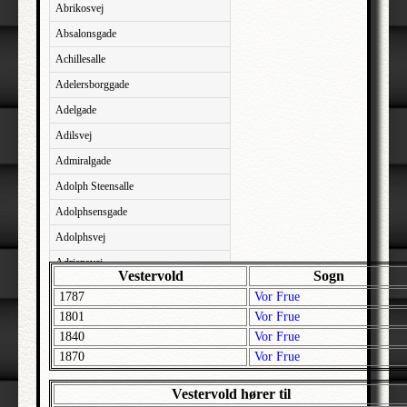
Abrikosvej
Absalonsgade
Achillesalle
Adelersborggade
Adelgade
Adilsvej
Admiralgade
Adolph Steensalle
Adolphsensgade
Adolphsvej
Adriansvej
Vestervold
Sogn
Aftenbakken
1787
Vor Frue
Agavevej
1801
Vor Frue
1840
Vor Frue
Agerlandsvej
1870
Vor Frue
Agermosen
Agerskovvej
Vestervold hører til