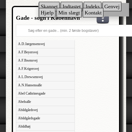
Skannet
Indtastet
Indeks
Genvej
Hjælp
Min slægt
Kontakt
Gade - sogn i København
A.D.Jørgensensvej
A.F.Beyersvej
A.F.Ibsensvej
A.F.Krigersvej
A.L.Drewsensvej
A.N.Hansensalle
Abel Cathrinesgade
Abelsalle
Abildgårdsvej
Abildgårdsgade
Abildhøj