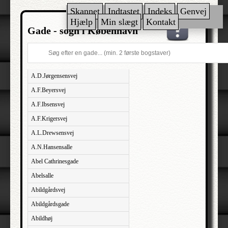
Skannet
Indtastet
Indeks
Genvej
Hjælp
Min slægt
Kontakt
Gade - sogn i København
A.D.Jørgensensvej
A.F.Beyersvej
A.F.Ibsensvej
A.F.Krigersvej
A.L.Drewsensvej
A.N.Hansensalle
Abel Cathrinesgade
Abelsalle
Abildgårdsvej
Abildgårdsgade
Abildhøj