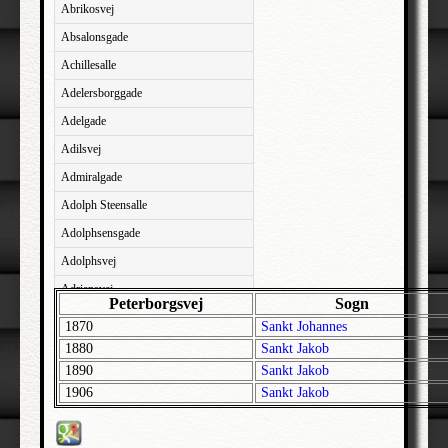
Abrikosvej
Absalonsgade
Achillesalle
Adelersborggade
Adelgade
Adilsvej
Admiralgade
Adolph Steensalle
Adolphsensgade
Adolphsvej
Adriansvej
Peterborgsvej
Sogn
Aftenbakken
1870
Sankt Johannes
Agavevej
1880
Sankt Jakob
1890
Sankt Jakob
Agerlandsvej
1906
Sankt Jakob
Agermosen
Agerskovvej