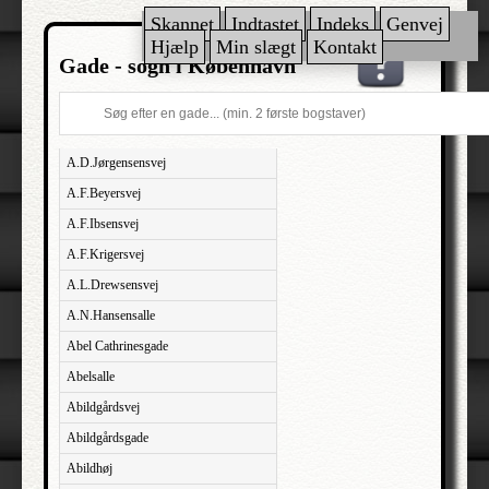
Skannet
Indtastet
Indeks
Genvej
Hjælp
Min slægt
Kontakt
Gade - sogn i København
A.D.Jørgensensvej
A.F.Beyersvej
A.F.Ibsensvej
A.F.Krigersvej
A.L.Drewsensvej
A.N.Hansensalle
Abel Cathrinesgade
Abelsalle
Abildgårdsvej
Abildgårdsgade
Abildhøj