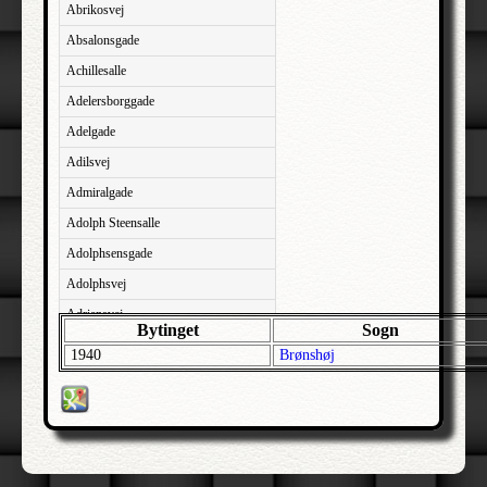
Abrikosvej
Absalonsgade
Achillesalle
Adelersborggade
Adelgade
Adilsvej
Admiralgade
Adolph Steensalle
Adolphsensgade
Adolphsvej
Adriansvej
Bytinget
Sogn
Aftenbakken
1940
Brønshøj
Agavevej
Agerlandsvej
Agermosen
Agerskovvej