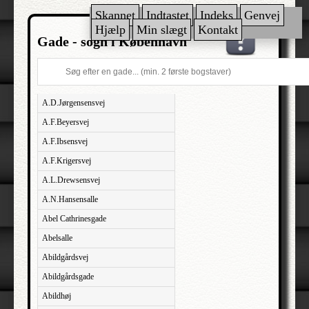
Skannet
Indtastet
Indeks
Genvej
Hjælp
Min slægt
Kontakt
Gade - sogn i København
A.D.Jørgensensvej
A.F.Beyersvej
A.F.Ibsensvej
A.F.Krigersvej
A.L.Drewsensvej
A.N.Hansensalle
Abel Cathrinesgade
Abelsalle
Abildgårdsvej
Abildgårdsgade
Abildhøj