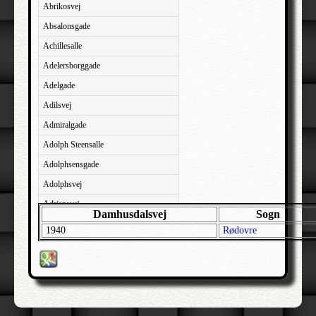
Abrikosvej
Absalonsgade
Achillesalle
Adelersborggade
Adelgade
Adilsvej
Admiralgade
Adolph Steensalle
Adolphsensgade
Adolphsvej
Adriansvej
Damhusdalsvej
Sogn
Aftenbakken
1940
Rødovre
Agavevej
Agerlandsvej
Agermosen
Agerskovvej