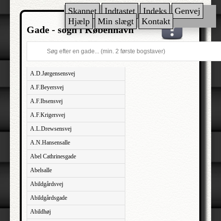
Skannet
Indtastet
Indeks
Genvej
Hjælp
Min slægt
Kontakt
Gade - sogn i København
A.D.Jørgensensvej
A.F.Beyersvej
A.F.Ibsensvej
A.F.Krigersvej
A.L.Drewsensvej
A.N.Hansensalle
Abel Cathrinesgade
Abelsalle
Abildgårdsvej
Abildgårdsgade
Abildhøj