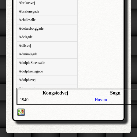
Abrikosvej
Absalonsgade
Achillesalle
Adelersborggade
Adelgade
Adilsvej
Admiralgade
Adolph Steensalle
Adolphsensgade
Adolphsvej
Adriansvej
Kongstedvej
Sogn
Aftenbakken
1940
Husum
Agavevej
Agerlandsvej
Agermosen
Agerskovvej