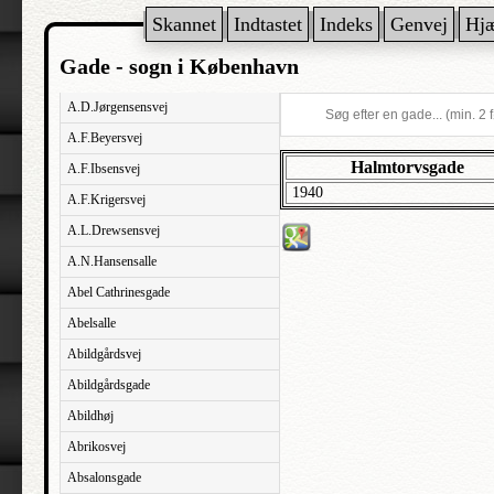
Skannet
Indtastet
Indeks
Genvej
Hj
Gade - sogn i København
A.D.Jørgensensvej
A.F.Beyersvej
Halmtorvsgade
A.F.Ibsensvej
1940
A.F.Krigersvej
A.L.Drewsensvej
A.N.Hansensalle
Abel Cathrinesgade
Abelsalle
Abildgårdsvej
Abildgårdsgade
Abildhøj
Abrikosvej
Absalonsgade