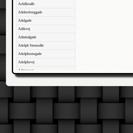
Achillesalle
Adelersborggade
Adelgade
Adilsvej
Admiralgade
Adolph Steensalle
Adolphsensgade
Adolphsvej
Adriansvej
Aftenbakken
Agavevej
Agerlandsvej
Agermosen
Agerskovvej
Agersøgade
Agertoften