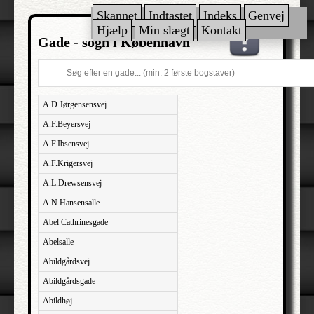
Skannet
Indtastet
Indeks
Genvej
Hjælp
Min slægt
Kontakt
Gade - sogn i København
A.D.Jørgensensvej
A.F.Beyersvej
A.F.Ibsensvej
A.F.Krigersvej
A.L.Drewsensvej
A.N.Hansensalle
Abel Cathrinesgade
Abelsalle
Abildgårdsvej
Abildgårdsgade
Abildhøj