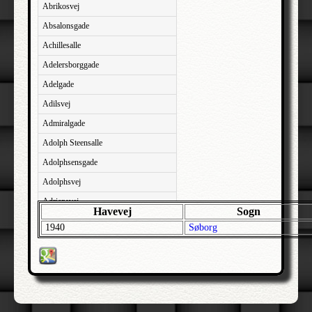
Abrikosvej
Absalonsgade
Achillesalle
Adelersborggade
Adelgade
Adilsvej
Admiralgade
Adolph Steensalle
Adolphsensgade
Adolphsvej
Adriansvej
Havevej
Sogn
Aftenbakken
1940
Søborg
Agavevej
Agerlandsvej
Agermosen
Agerskovvej