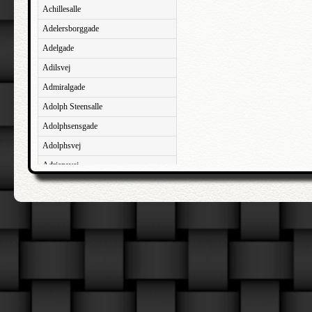
Achillesalle
Adelersborggade
Adelgade
Adilsvej
Admiralgade
Adolph Steensalle
Adolphsensgade
Adolphsvej
Adriansvej
Aftenbakken
Agavevej
Agerlandsvej
Agermosen
Agerskovvej
Agersøgade
Agertoften