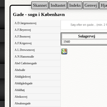
Skannet
Indtastet
Indeks
Genvej
Hj
Gade - sogn i København
A.D.Jørgensensvej
A.F.Beyersvej
Solagervej
A.F.Ibsensvej
1940
A.F.Krigersvej
A.L.Drewsensvej
A.N.Hansensalle
Abel Cathrinesgade
Abelsalle
Abildgårdsvej
Abildgårdsgade
Abildhøj
Abrikosvej
Absalonsgade