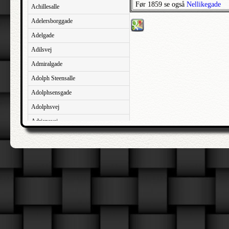
Før 1859 se også
Nellikegade
Achillesalle
Adelersborggade
Adelgade
Adilsvej
Admiralgade
Adolph Steensalle
Adolphsensgade
Adolphsvej
Adriansvej
Aftenbakken
Agavevej
Agerlandsvej
Agermosen
Agerskovvej
Agersøgade
Agertoften