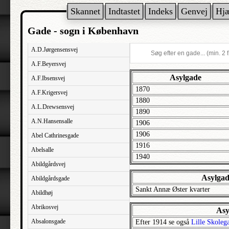
Skannet
Indtastet
Indeks
Genvej
Hj
Gade - sogn i København
A.D.Jørgensensvej
A.F.Beyersvej
Asylgade
A.F.Ibsensvej
1870
A.F.Krigersvej
1880
A.L.Drewsensvej
1890
A.N.Hansensalle
1906
1906
Abel Cathrinesgade
1916
Abelsalle
1940
Abildgårdsvej
Asylgade
Abildgårdsgade
Sankt Annæ Øster kvarter
Abildhøj
Abrikosvej
Asy
Absalonsgade
Efter 1914 se også
Lille Skoleg