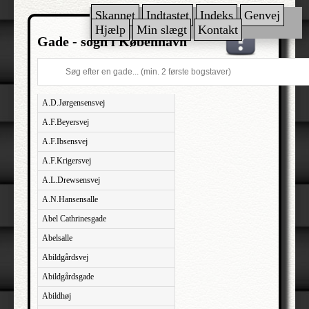
Skannet
Indtastet
Indeks
Genvej
Hjælp
Min slægt
Kontakt
Gade - sogn i København
A.D.Jørgensensvej
A.F.Beyersvej
A.F.Ibsensvej
A.F.Krigersvej
A.L.Drewsensvej
A.N.Hansensalle
Abel Cathrinesgade
Abelsalle
Abildgårdsvej
Abildgårdsgade
Abildhøj