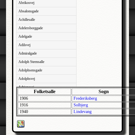
Abrikosvej
Absalonsgade
Achillesalle
Adelersborggade
Adelgade
Adilsvej
Admiralgade
Adolph Steensalle
Adolphsensgade
Adolphsvej
Adriansvej
Folketsalle
Sogn
Aftenbakken
1906
Frederiksberg
Agavevej
1916
Solbjerg
1940
Lindevang
Agerlandsvej
Agermosen
Agerskovvej