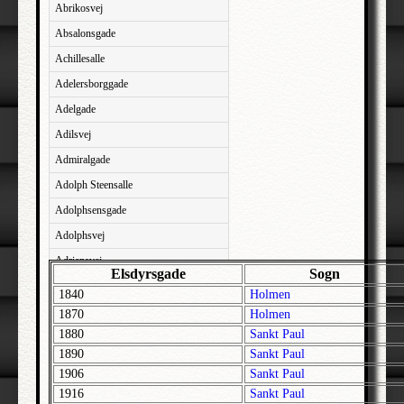
Abrikosvej
Absalonsgade
Achillesalle
Adelersborggade
Adelgade
Adilsvej
Admiralgade
Adolph Steensalle
Adolphsensgade
Adolphsvej
Adriansvej
Elsdyrsgade
Sogn
Aftenbakken
1840
Holmen
Agavevej
1870
Holmen
1880
Sankt Paul
Agerlandsvej
1890
Sankt Paul
Agermosen
1906
Sankt Paul
Agerskovvej
1916
Sankt Paul