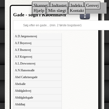
Skannet
Indtastet
Indeks
Genvej
Hjælp
Min slægt
Kontakt
Gade - sogn i København
A.D.Jørgensensvej
A.F.Beyersvej
A.F.Ibsensvej
A.F.Krigersvej
A.L.Drewsensvej
A.N.Hansensalle
Abel Cathrinesgade
Abelsalle
Abildgårdsvej
Abildgårdsgade
Abildhøj