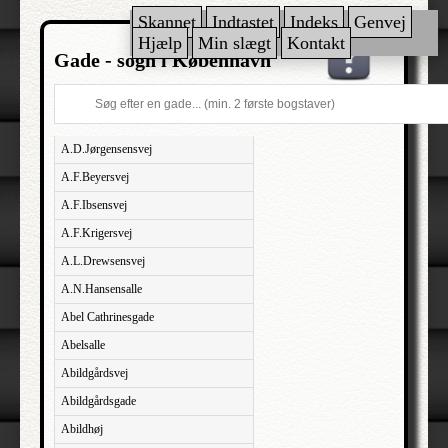
Skannet
Indtastet
Indeks
Genvej
Hjælp
Min slægt
Kontakt
Gade - sogn i København
A.D.Jørgensensvej
A.F.Beyersvej
A.F.Ibsensvej
A.F.Krigersvej
A.L.Drewsensvej
A.N.Hansensalle
Abel Cathrinesgade
Abelsalle
Abildgårdsvej
Abildgårdsgade
Abildhøj