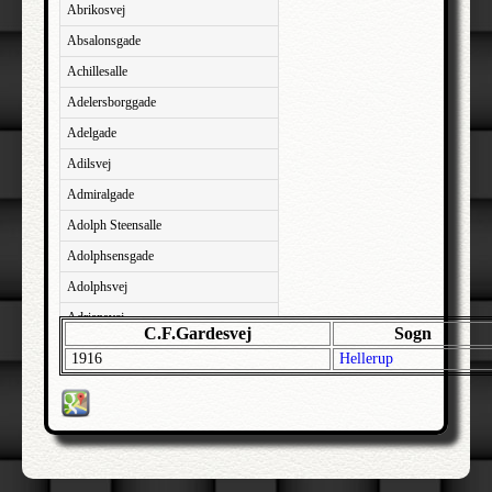
Abrikosvej
Absalonsgade
Achillesalle
Adelersborggade
Adelgade
Adilsvej
Admiralgade
Adolph Steensalle
Adolphsensgade
Adolphsvej
Adriansvej
C.F.Gardesvej
Sogn
Aftenbakken
1916
Hellerup
Agavevej
Agerlandsvej
Agermosen
Agerskovvej