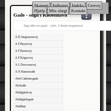
Skannet
Indtastet
Indeks
Genvej
Hjælp
Min slægt
Kontakt
Gade - sogn i København
A.D.Jørgensensvej
A.F.Beyersvej
A.F.Ibsensvej
A.F.Krigersvej
A.L.Drewsensvej
A.N.Hansensalle
Abel Cathrinesgade
Abelsalle
Abildgårdsvej
Abildgårdsgade
Abildhøj