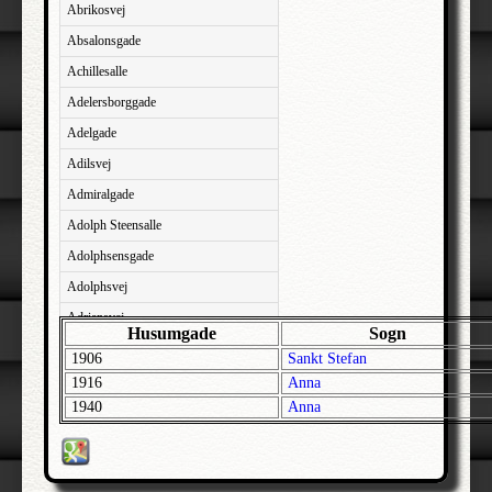
Abrikosvej
Absalonsgade
Achillesalle
Adelersborggade
Adelgade
Adilsvej
Admiralgade
Adolph Steensalle
Adolphsensgade
Adolphsvej
Adriansvej
Husumgade
Sogn
Aftenbakken
1906
Sankt Stefan
Agavevej
1916
Anna
1940
Anna
Agerlandsvej
Agermosen
Agerskovvej