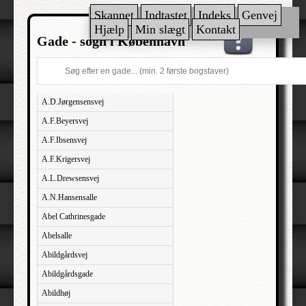
Skannet
Indtastet
Indeks
Genvej
Hjælp
Min slægt
Kontakt
Gade - sogn i København
A.D.Jørgensensvej
A.F.Beyersvej
A.F.Ibsensvej
A.F.Krigersvej
A.L.Drewsensvej
A.N.Hansensalle
Abel Cathrinesgade
Abelsalle
Abildgårdsvej
Abildgårdsgade
Abildhøj