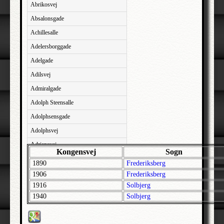
Abrikosvej
Absalonsgade
Achillesalle
Adelersborggade
Adelgade
Adilsvej
Admiralgade
Adolph Steensalle
Adolphsensgade
Adolphsvej
Adriansvej
Kongensvej
Sogn
Aftenbakken
1890
Frederiksberg
Agavevej
1906
Frederiksberg
1916
Solbjerg
Agerlandsvej
1940
Solbjerg
Agermosen
Agerskovvej