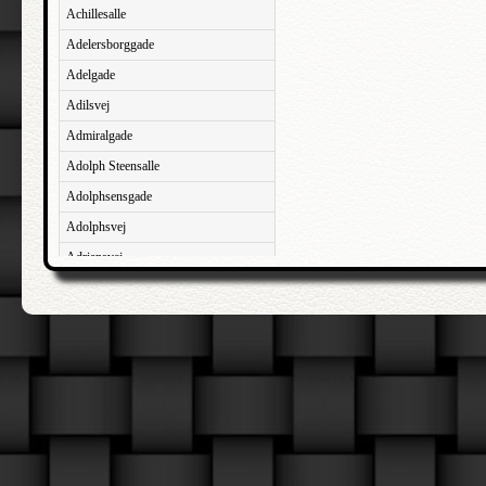
Achillesalle
Adelersborggade
Adelgade
Adilsvej
Admiralgade
Adolph Steensalle
Adolphsensgade
Adolphsvej
Adriansvej
Aftenbakken
Agavevej
Agerlandsvej
Agermosen
Agerskovvej
Agersøgade
Agertoften