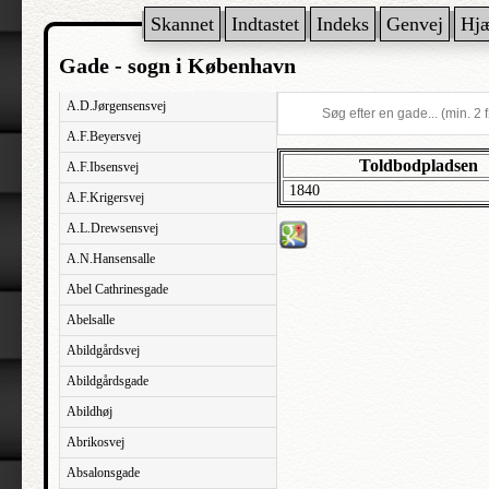
Skannet
Indtastet
Indeks
Genvej
Hj
Gade - sogn i København
A.D.Jørgensensvej
A.F.Beyersvej
Toldbodpladsen
A.F.Ibsensvej
1840
A.F.Krigersvej
A.L.Drewsensvej
A.N.Hansensalle
Abel Cathrinesgade
Abelsalle
Abildgårdsvej
Abildgårdsgade
Abildhøj
Abrikosvej
Absalonsgade