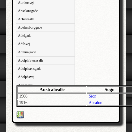
Abrikosvej
Absalonsgade
Achillesalle
Adelersborggade
Adelgade
Adilsvej
Admiralgade
Adolph Steensalle
Adolphsensgade
Adolphsvej
Adriansvej
Australiealle
Sogn
Aftenbakken
1906
Sion
Agavevej
1916
Absalon
Agerlandsvej
Agermosen
Agerskovvej