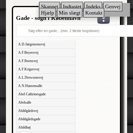
Skannet
Indtastet
Indeks
Genvej
Hjælp
Min slægt
Kontakt
Gade - sogn i København
A.D.Jørgensensvej
A.F.Beyersvej
A.F.Ibsensvej
A.F.Krigersvej
A.L.Drewsensvej
A.N.Hansensalle
Abel Cathrinesgade
Abelsalle
Abildgårdsvej
Abildgårdsgade
Abildhøj