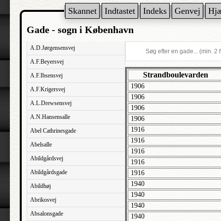
Skannet
Indtastet
Indeks
Genvej
Hj
Gade - sogn i København
A.D.Jørgensensvej
A.F.Beyersvej
Strandboulevarden
A.F.Ibsensvej
1906
A.F.Krigersvej
1906
A.L.Drewsensvej
1906
A.N.Hansensalle
1906
1916
Abel Cathrinesgade
1916
Abelsalle
1916
Abildgårdsvej
1916
Abildgårdsgade
1916
1940
Abildhøj
1940
Abrikosvej
1940
Absalonsgade
1940