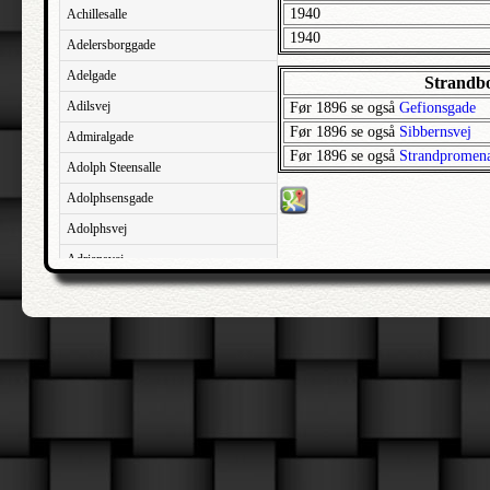
1940
Achillesalle
1940
Adelersborggade
Adelgade
Strandb
Adilsvej
Før 1896 se også
Gefionsgade
Før 1896 se også
Sibbernsvej
Admiralgade
Før 1896 se også
Strandpromen
Adolph Steensalle
Adolphsensgade
Adolphsvej
Adriansvej
Aftenbakken
Agavevej
Agerlandsvej
Agermosen
Agerskovvej
Agersøgade
Agertoften