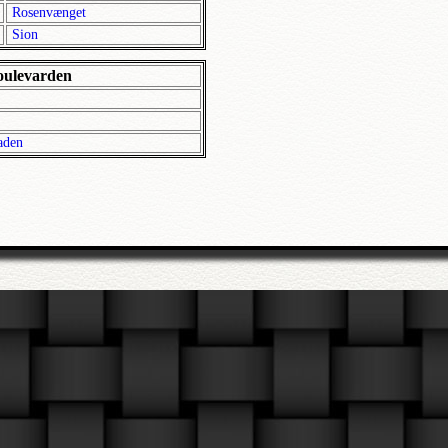
Rosenvænget
Sion
oulevarden
aden