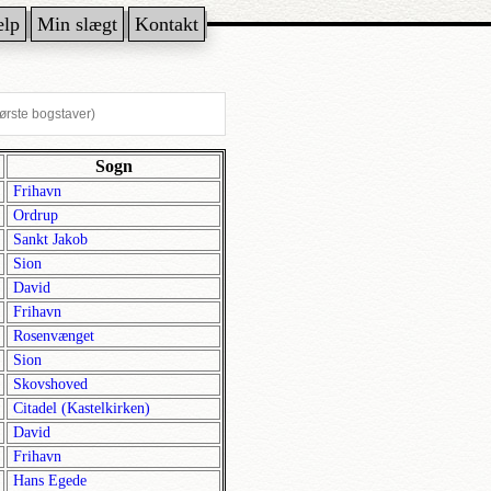
ælp
Min slægt
Kontakt
Sogn
Frihavn
Ordrup
Sankt Jakob
Sion
David
Frihavn
Rosenvænget
Sion
Skovshoved
Citadel (Kastelkirken)
David
Frihavn
Hans Egede