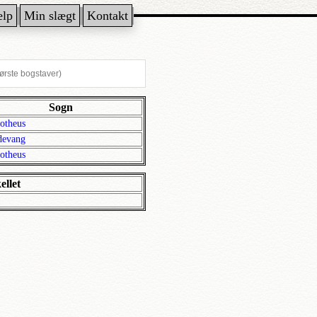
ælp
Min slægt
Kontakt
Sogn
otheus
devang
otheus
ellet