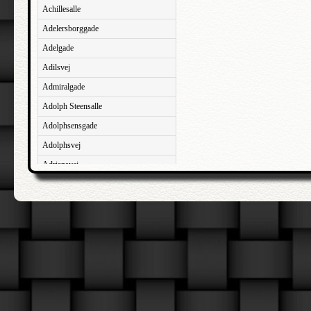
Achillesalle
Adelersborggade
Adelgade
Adilsvej
Admiralgade
Adolph Steensalle
Adolphsensgade
Adolphsvej
Adriansvej
Aftenbakken
Agavevej
Agerlandsvej
Agermosen
Agerskovvej
Agersøgade
Agertoften