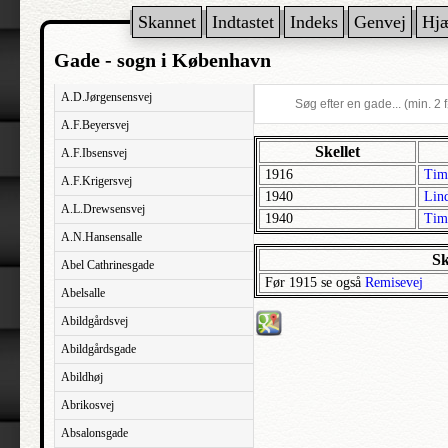
Skannet
Indtastet
Indeks
Genvej
Hj
Gade - sogn i København
A.D.Jørgensensvej
A.F.Beyersvej
Skellet
A.F.Ibsensvej
1916
Tim
A.F.Krigersvej
1940
Lin
A.L.Drewsensvej
1940
Tim
A.N.Hansensalle
Sk
Abel Cathrinesgade
Før 1915 se også
Remisevej
Abelsalle
Abildgårdsvej
Abildgårdsgade
Abildhøj
Abrikosvej
Absalonsgade