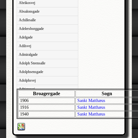
Abrikosvej
Absalonsgade
Achillesalle
Adelersborggade
Adelgade
Adilsvej
Admiralgade
Adolph Steensalle
Adolphsensgade
Adolphsvej
Adriansvej
Broagergade
Sogn
Aftenbakken
1906
Sankt Matthæus
Agavevej
1916
Sankt Matthæus
1940
Sankt Matthæus
Agerlandsvej
Agermosen
Agerskovvej