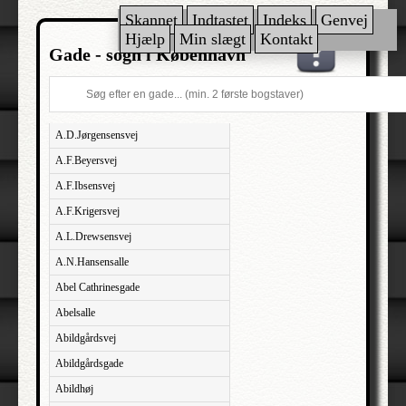
Skannet
Indtastet
Indeks
Genvej
Hjælp
Min slægt
Kontakt
Gade - sogn i København
A.D.Jørgensensvej
A.F.Beyersvej
A.F.Ibsensvej
A.F.Krigersvej
A.L.Drewsensvej
A.N.Hansensalle
Abel Cathrinesgade
Abelsalle
Abildgårdsvej
Abildgårdsgade
Abildhøj