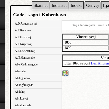
Skannet
Indtastet
Indeks
Genvej
Hj
Gade - sogn i København
A.D.Jørgensensvej
A.F.Beyersvej
Vinstrupvej
A.F.Ibsensvej
1880
A.F.Krigersvej
1890
A.L.Drewsensvej
Vins
A.N.Hansensalle
Efter 1898 se også
Henrik Ibsen
Abel Cathrinesgade
Abelsalle
Abildgårdsvej
Abildgårdsgade
Abildhøj
Abrikosvej
Absalonsgade