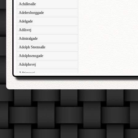
Achillesalle
Adelersborggade
Adelgade
Adilsvej
Admiralgade
Adolph Steensalle
Adolphsensgade
Adolphsvej
Adriansvej
Aftenbakken
Agavevej
Agerlandsvej
Agermosen
Agerskovvej
Agersøgade
Agertoften