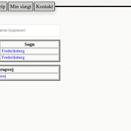
ælp
Min slægt
Kontakt
Sogn
Frederiksberg
Frederiksberg
trupvej
svej