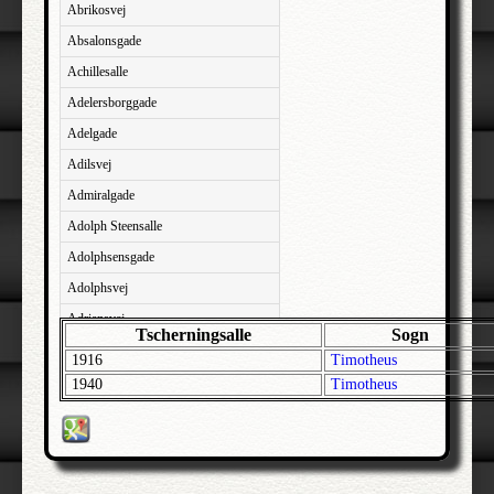
Abrikosvej
Absalonsgade
Achillesalle
Adelersborggade
Adelgade
Adilsvej
Admiralgade
Adolph Steensalle
Adolphsensgade
Adolphsvej
Adriansvej
Tscherningsalle
Sogn
Aftenbakken
1916
Timotheus
Agavevej
1940
Timotheus
Agerlandsvej
Agermosen
Agerskovvej