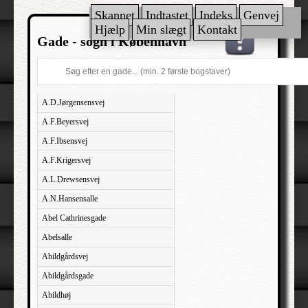
Skannet
Indtastet
Indeks
Genvej
Hjælp
Min slægt
Kontakt
Gade - sogn i København
A.D.Jørgensensvej
A.F.Beyersvej
A.F.Ibsensvej
A.F.Krigersvej
A.L.Drewsensvej
A.N.Hansensalle
Abel Cathrinesgade
Abelsalle
Abildgårdsvej
Abildgårdsgade
Abildhøj