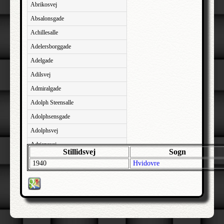
Abrikosvej
Absalonsgade
Achillesalle
Adelersborggade
Adelgade
Adilsvej
Admiralgade
Adolph Steensalle
Adolphsensgade
Adolphsvej
Adriansvej
Stillidsvej
Sogn
Aftenbakken
1940
Hvidovre
Agavevej
Agerlandsvej
Agermosen
Agerskovvej