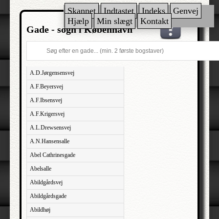
Skannet
Indtastet
Indeks
Genvej
Hjælp
Min slægt
Kontakt
Gade - sogn i København
A.D.Jørgensensvej
A.F.Beyersvej
A.F.Ibsensvej
A.F.Krigersvej
A.L.Drewsensvej
A.N.Hansensalle
Abel Cathrinesgade
Abelsalle
Abildgårdsvej
Abildgårdsgade
Abildhøj