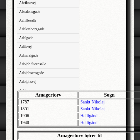
Abrikosvej
Absalonsgade
Achillesalle
Adelersborggade
Adelgade
Adilsvej
Admiralgade
Adolph Steensalle
Adolphsensgade
Adolphsvej
Adriansvej
Amagertorv
Sogn
Aftenbakken
1787
Sankt Nikolaj
Agavevej
1801
Sankt Nikolaj
1906
Helligånd
Agerlandsvej
1940
Helligånd
Agermosen
Agerskovvej
Amagertorv hører til