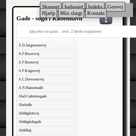
Skannet
Indtastet
Indeks
Genvej
Hjælp
Min slægt
Kontakt
Gade - sogn i København
A.D.Jørgensensvej
A.F.Beyersvej
A.F.Ibsensvej
A.F.Krigersvej
A.L.Drewsensvej
A.N.Hansensalle
Abel Cathrinesgade
Abelsalle
Abildgårdsvej
Abildgårdsgade
Abildhøj