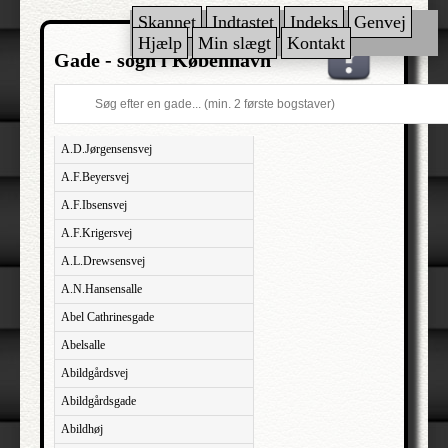
Skannet
Indtastet
Indeks
Genvej
Hjælp
Min slægt
Kontakt
Gade - sogn i København
A.D.Jørgensensvej
A.F.Beyersvej
A.F.Ibsensvej
A.F.Krigersvej
A.L.Drewsensvej
A.N.Hansensalle
Abel Cathrinesgade
Abelsalle
Abildgårdsvej
Abildgårdsgade
Abildhøj