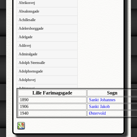
Abrikosvej
Absalonsgade
Achillesalle
Adelersborggade
Adelgade
Adilsvej
Admiralgade
Adolph Steensalle
Adolphsensgade
Adolphsvej
Adriansvej
Lille Farimagsgade
Sogn
Aftenbakken
1890
Sankt Johannes
Agavevej
1906
Sankt Jakob
1940
Østervold
Agerlandsvej
Agermosen
Agerskovvej