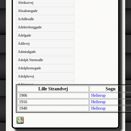
Abrikosvej
Absalonsgade
Achillesalle
Adelersborggade
Adelgade
Adilsvej
Admiralgade
Adolph Steensalle
Adolphsensgade
Adolphsvej
Adriansvej
Lille Strandvej
Sogn
Aftenbakken
1906
Hellerup
Agavevej
1916
Hellerup
1940
Hellerup
Agerlandsvej
Agermosen
Agerskovvej