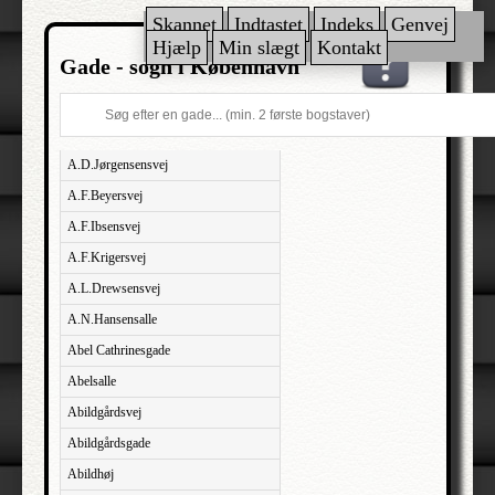
Skannet
Indtastet
Indeks
Genvej
Hjælp
Min slægt
Kontakt
Gade - sogn i København
A.D.Jørgensensvej
A.F.Beyersvej
A.F.Ibsensvej
A.F.Krigersvej
A.L.Drewsensvej
A.N.Hansensalle
Abel Cathrinesgade
Abelsalle
Abildgårdsvej
Abildgårdsgade
Abildhøj