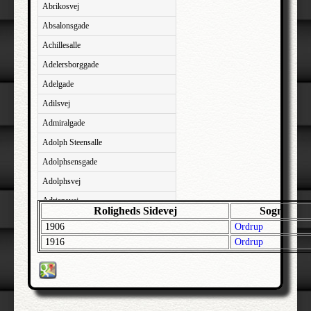
Abrikosvej
Absalonsgade
Achillesalle
Adelersborggade
Adelgade
Adilsvej
Admiralgade
Adolph Steensalle
Adolphsensgade
Adolphsvej
Adriansvej
Roligheds Sidevej
Sogn
Aftenbakken
1906
Ordrup
Agavevej
1916
Ordrup
Agerlandsvej
Agermosen
Agerskovvej