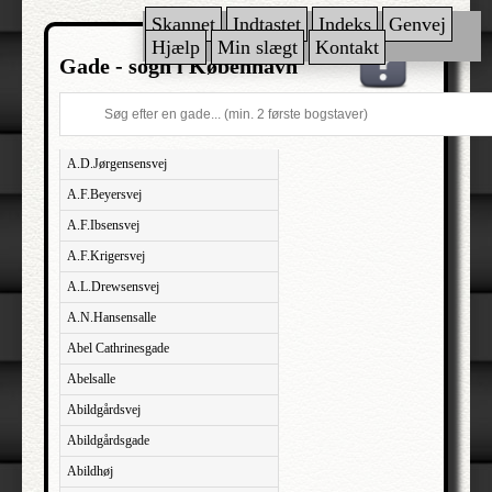
Skannet
Indtastet
Indeks
Genvej
Hjælp
Min slægt
Kontakt
Gade - sogn i København
A.D.Jørgensensvej
A.F.Beyersvej
A.F.Ibsensvej
A.F.Krigersvej
A.L.Drewsensvej
A.N.Hansensalle
Abel Cathrinesgade
Abelsalle
Abildgårdsvej
Abildgårdsgade
Abildhøj