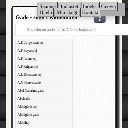
Skannet
Indtastet
Indeks
Genvej
Hjælp
Min slægt
Kontakt
Gade - sogn i København
A.D.Jørgensensvej
A.F.Beyersvej
A.F.Ibsensvej
A.F.Krigersvej
A.L.Drewsensvej
A.N.Hansensalle
Abel Cathrinesgade
Abelsalle
Abildgårdsvej
Abildgårdsgade
Abildhøj