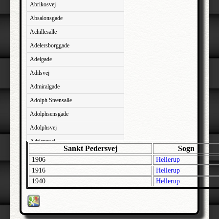
Abrikosvej
Absalonsgade
Achillesalle
Adelersborggade
Adelgade
Adilsvej
Admiralgade
Adolph Steensalle
Adolphsensgade
Adolphsvej
Adriansvej
Sankt Pedersvej
Sogn
Aftenbakken
1906
Hellerup
Agavevej
1916
Hellerup
1940
Hellerup
Agerlandsvej
Agermosen
Agerskovvej