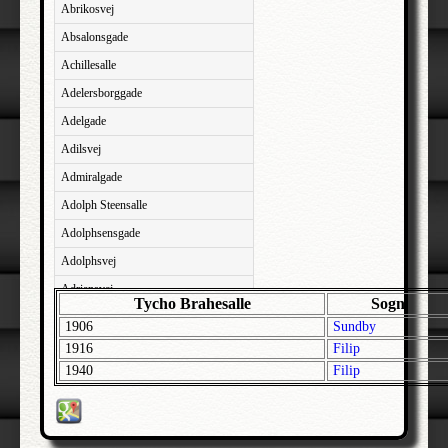
Abrikosvej
Absalonsgade
Achillesalle
Adelersborggade
Adelgade
Adilsvej
Admiralgade
Adolph Steensalle
Adolphsensgade
Adolphsvej
Adriansvej
Tycho Brahesalle
Sogn
Aftenbakken
1906
Sundby
Agavevej
1916
Filip
1940
Filip
Agerlandsvej
Agermosen
Agerskovvej