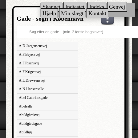
Skannet
Indtastet
Indeks
Genvej
Hjælp
Min slægt
Kontakt
Gade - sogn i København
A.D.Jørgensensvej
A.F.Beyersvej
A.F.Ibsensvej
A.F.Krigersvej
A.L.Drewsensvej
A.N.Hansensalle
Abel Cathrinesgade
Abelsalle
Abildgårdsvej
Abildgårdsgade
Abildhøj